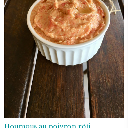
Houmous au poivron rôti