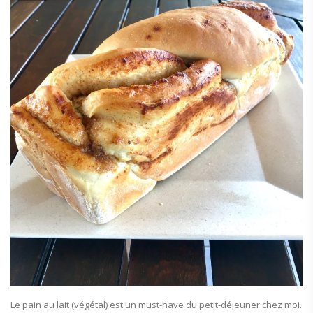
Le pain au lait (végétal) est un must-have du petit-déjeuner chez moi.