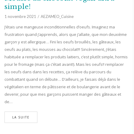
simple!
1 novembre 2021
AEZAMEO_Cuisine
J’étais une mangeuse inconditionnelles d’oeufs. Imaginez ma
frustration quand j’apprends, alors que j’allaite, que mon deuxième
garçon y est allergique… Fini les oeufs brouillés, les gâteaux, les
oeufs au plats, les mousses au chocolat!!! Sincèrement, j’étais
habituée a remplacer les produits laitiers, c’est plutôt simple, hormis
pour le fromage (mais ça c’était avant!). Mais les oeufs!! remplacer
les oeufs dans dans les recettes, ça relève du parcours du
combattant quand on débute… D’ailleurs, je faisais déjà dans le
végétalien en terme de pâtisserie et de boulangerie avant de le
devenir, pour que mes garçons puissent manger des gâteaux et
de…
LA SUITE