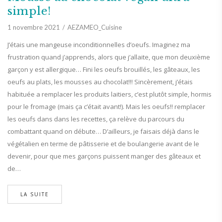
simple!
1 novembre 2021
AEZAMEO_Cuisine
J’étais une mangeuse inconditionnelles d’oeufs. Imaginez ma
frustration quand j’apprends, alors que j’allaite, que mon deuxième
garçon y est allergique… Fini les oeufs brouillés, les gâteaux, les
oeufs au plats, les mousses au chocolat!!! Sincèrement, j’étais
habituée a remplacer les produits laitiers, c’est plutôt simple, hormis
pour le fromage (mais ça c’était avant!). Mais les oeufs!! remplacer
les oeufs dans dans les recettes, ça relève du parcours du
combattant quand on débute… D’ailleurs, je faisais déjà dans le
végétalien en terme de pâtisserie et de boulangerie avant de le
devenir, pour que mes garçons puissent manger des gâteaux et
de…
LA SUITE